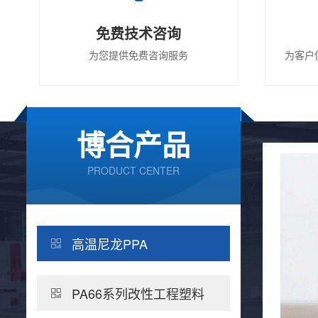
免费技术咨询
为您提供免费咨询服务
为客户
博合产品
PRODUCT CENTER
温尼龙
高温尼龙PPA
龙PPA，极好的化学耐受性，易着色，低翘
水解 易加工。
PA66系列改性工程塑料
看更多