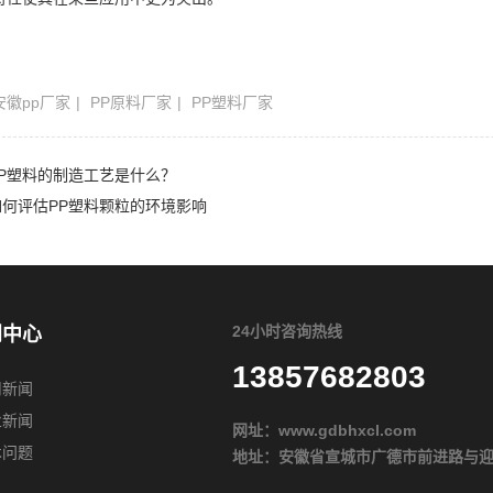
安徽pp厂家
PP原料厂家
PP塑料厂家
PP塑料的制造工艺是什么？
如何评估PP塑料颗粒的环境影响
24小时咨询热线
闻中心
13857682803
司新闻
业新闻
网址：
www.gdbhxcl.com
术问题
地址：安徽省宣城市广德市前进路与迎